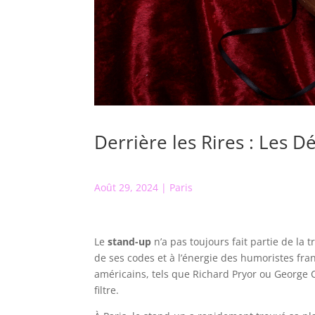
Derrière les Rires : Les D
Août 29, 2024
|
Paris
Le
stand-up
n’a pas toujours fait partie de la
de ses codes et à l’énergie des humoristes fra
américains, tels que Richard Pryor ou George C
filtre.