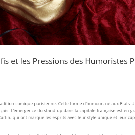
éfis et les Pressions des Humoristes P
 tradition comique parisienne. Cette forme d’humour, né aux Etats-Un
nçais. L’émergence du stand-up dans la capitale française est en gr
arlin, qui ont marqué les esprits avec leur style unique et leur ca