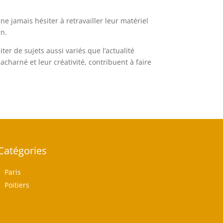
 jamais hésiter à retravailler leur matériel
en.
er de sujets aussi variés que l’actualité
acharné et leur créativité, contribuent à faire
Catégories
Paris
Poitiers