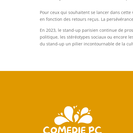
Pour ceux qui souhaitent se lancer dans cette 
en fonction des retours reçus. La persévérance
En 2023, le stand-up parisien continue de pros
politique, les stéréotypes sociaux ou encore le
du stand-up un pilier incontournable de la cul