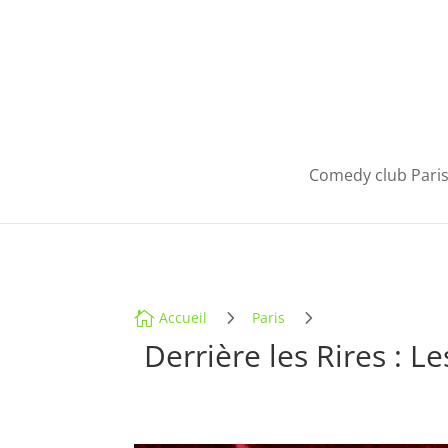
Comedy club Pari
5
5

Accueil
Paris
Derrière les Rires : L