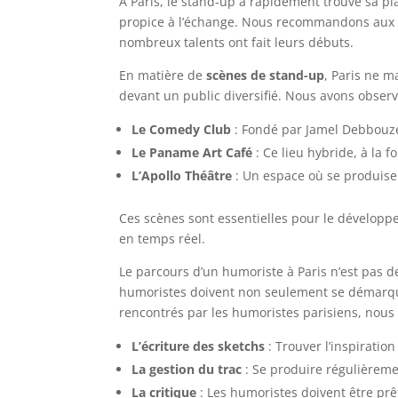
À Paris, le stand-up a rapidement trouvé sa pla
propice à l’échange. Nous recommandons aux 
nombreux talents ont fait leurs débuts.
En matière de
scènes de stand-up
, Paris ne m
devant un public diversifié. Nous avons obser
Le Comedy Club
: Fondé par Jamel Debbouze
Le Paname Art Café
: Ce lieu hybride, à la 
L’Apollo Théâtre
: Un espace où se produise
Ces scènes sont essentielles pour le développ
en temps réel.
Le parcours d’un humoriste à Paris n’est pas de
humoristes doivent non seulement se démarquer
rencontrés par les humoristes parisiens, nous 
L’écriture des sketchs
: Trouver l’inspiratio
La gestion du trac
: Se produire régulièreme
La critique
: Les humoristes doivent être prêt