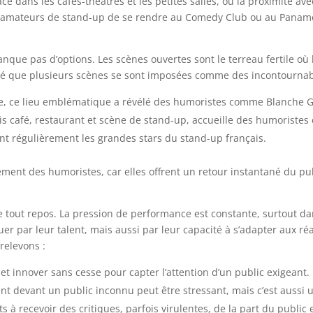
ce dans les cafés-théâtres et les petites salles, où la proximité a
amateurs de stand-up de se rendre au Comedy Club ou au Paname
anque pas d’options. Les scènes ouvertes sont le terreau fertile 
vé que plusieurs scènes se sont imposées comme des incontournabl
, ce lieu emblématique a révélé des humoristes comme Blanche Ga
fois café, restaurant et scène de stand-up, accueille des humorist
nt régulièrement les grandes stars du stand-up français.
ement des humoristes, car elles offrent un retour instantané du p
 tout repos. La pression de performance est constante, surtout dans 
 par leur talent, mais aussi par leur capacité à s’adapter aux réa
relevons :
n et innover sans cesse pour capter l’attention d’un public exigeant.
nt devant un public inconnu peut être stressant, mais c’est aussi
s à recevoir des critiques, parfois virulentes, de la part du public