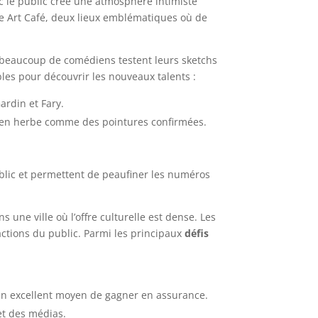
vec le public crée une atmosphère intimiste
 Art Café, deux lieux emblématiques où de
où beaucoup de comédiens testent leurs sketchs
es pour découvrir les nouveaux talents :
rdin et Fary.
es en herbe comme des pointures confirmées.
ublic et permettent de peaufiner les numéros
une ville où l’offre culturelle est dense. Les
ctions du public. Parmi les principaux
défis
 un excellent moyen de gagner en assurance.
 et des médias.